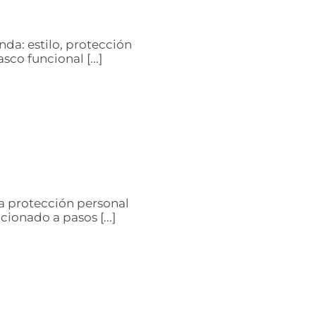
nda: estilo, protección
sco funcional [...]
la protección personal
ionado a pasos [...]