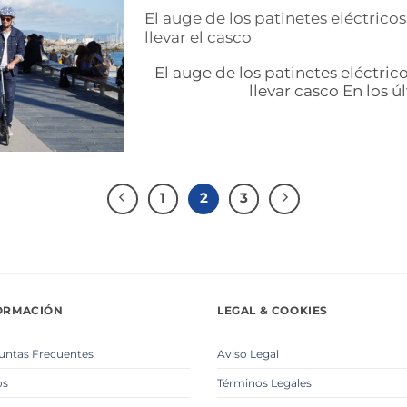
El auge de los patinetes eléctrico
llevar el casco
El auge de los patinetes eléctric
llevar casco En los últ
1
2
3
ORMACIÓN
LEGAL & COOKIES
untas Frecuentes
Aviso Legal
os
Términos Legales