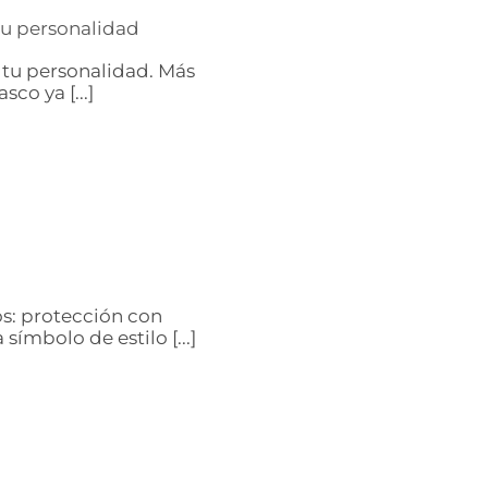
tu personalidad
 tu personalidad. Más
sco ya [...]
s: protección con
ímbolo de estilo [...]