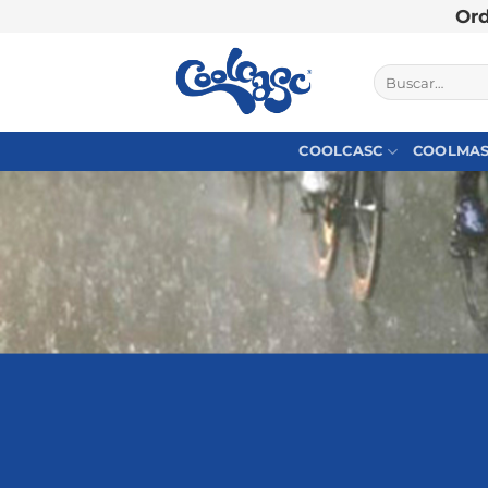
Ord
Saltar
al
Buscar
por:
contenido
COOLCASC
COOLMA