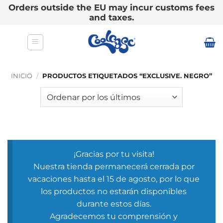
Orders outside the EU may incur customs fees
and taxes.
Saltar
al
contenido
INICIO
/
PRODUCTOS ETIQUETADOS “EXCLUSIVE. NEGRO”
¡Gracias por tu visita!
Nuestra tienda permanecerá cerrada por
vacaciones hasta el 15 de agosto, por lo que
los productos no estarán disponibles
durante estos días.
Agradecemos tu comprensión y