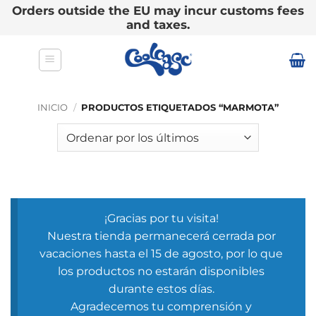
Orders outside the EU may incur customs fees
and taxes.
Saltar
al
contenido
INICIO
/
PRODUCTOS ETIQUETADOS “MARMOTA”
¡Gracias por tu visita!
Nuestra tienda permanecerá cerrada por
vacaciones hasta el 15 de agosto, por lo que
los productos no estarán disponibles
durante estos días.
Agradecemos tu comprensión y