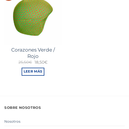
Corazones Verde /
Rojo
El
El
25,50
€
18,50
€
precio
precio
original
actual
LEER MÁS
era:
es:
25,50€.
18,50€.
SOBRE NOSOTROS
Nosotros