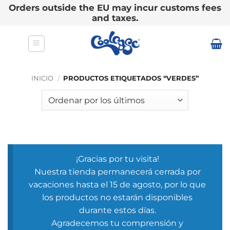
Orders outside the EU may incur customs fees
and taxes.
Saltar
al
contenido
INICIO
/
PRODUCTOS ETIQUETADOS “VERDES”
¡Gracias por tu visita!
Nuestra tienda permanecerá cerrada por
vacaciones hasta el 15 de agosto, por lo que
los productos no estarán disponibles
durante estos días.
Agradecemos tu comprensión y