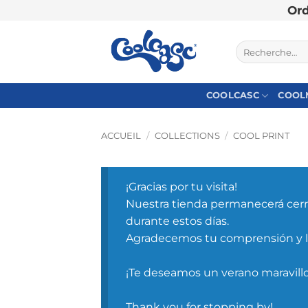
Ord
Passer
au
Recherche
pour :
contenu
COOLCASC
COOL
ACCUEIL
/
COLLECTIONS
/
COOL PRINT
¡Gracias por tu visita!
Nuestra tienda permanecerá cerra
durante estos días.
Agradecemos tu comprensión y 
¡Te deseamos un verano maravill
Thank you for stopping by!