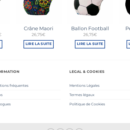
Crâne Maori
Ballon Football
P
Le
€
26,75
€
26,75
€
prix
actuel
E
LIRE LA SUITE
LIRE LA SUITE
est :
€.
18,75€.
ORMATION
LEGAL & COOKIES
tions fréquentes
Mentions Légales
os
Termes légaux
logues
Politique de Cookies