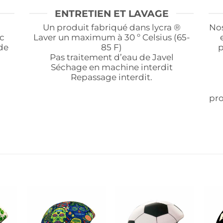
ENTRETIEN ET LAVAGE
Un produit fabriqué dans lycra ®
Nos
c
Laver un maximum à 30 º Celsius (65-
e
de
85 F)
p
Pas traitement d’eau de Javel
Séchage en machine interdit
Repassage interdit.
n
pro