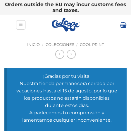
Orders outside the EU may incur customs fees
and taxes.
Saltar
al
contenido
INICIO
/
COLECCIONES
/
COOL PRINT
¡Gracias por tu visita!
Nuestra tienda permanecerá cerrada por
vacaciones hasta el 15 de agosto, por lo que
los productos no estarán disponibles
durante estos días.
Agradecemos tu comprensión y
lamentamos cualquier inconveniente.