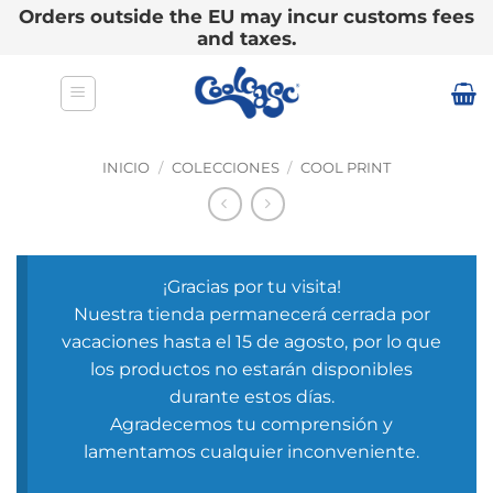
Orders outside the EU may incur customs fees
and taxes.
Saltar
al
contenido
INICIO
/
COLECCIONES
/
COOL PRINT
¡Gracias por tu visita!
Nuestra tienda permanecerá cerrada por
vacaciones hasta el 15 de agosto, por lo que
los productos no estarán disponibles
durante estos días.
Agradecemos tu comprensión y
lamentamos cualquier inconveniente.