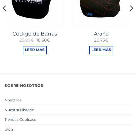
Código de Barras
Araña
El
El
25,50
€
18,50
€
26,75
€
precio
precio
original
actual
LEER MÁS
LEER MÁS
era:
es:
25,50€.
18,50€.
SOBRE NOSOTROS
Nosotros
Nuestra Historia
Tiendas Coolcasc
Blog