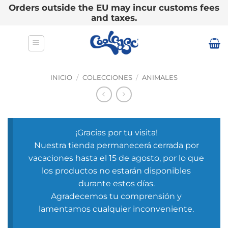
Orders outside the EU may incur customs fees
and taxes.
Saltar
al
contenido
INICIO
/
COLECCIONES
/
ANIMALES
¡Gracias por tu visita!
Nuestra tienda permanecerá cerrada por
vacaciones hasta el 15 de agosto, por lo que
los productos no estarán disponibles
durante estos días.
Agradecemos tu comprensión y
lamentamos cualquier inconveniente.