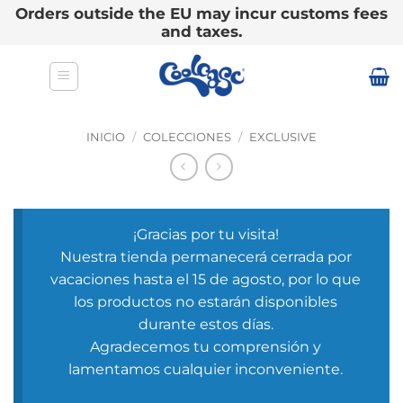
Orders outside the EU may incur customs fees
and taxes.
Saltar
al
contenido
INICIO
/
COLECCIONES
/
EXCLUSIVE
¡Gracias por tu visita!
Nuestra tienda permanecerá cerrada por
vacaciones hasta el 15 de agosto, por lo que
los productos no estarán disponibles
durante estos días.
Agradecemos tu comprensión y
lamentamos cualquier inconveniente.