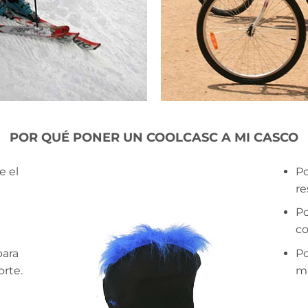
POR QUÉ PONER UN COOLCASC A MI CASCO
e el
Po
re
Po
co
para
Po
orte.
má