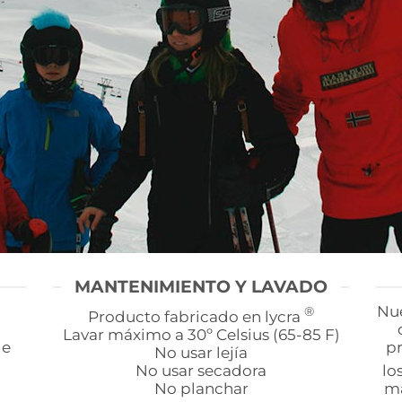
MANTENIMIENTO Y LAVADO
Nue
®
Producto fabricado en lycra
Lavar máximo a 30º Celsius (65-85 F)
 e
pr
No usar lejía
No usar secadora
lo
No planchar
ma