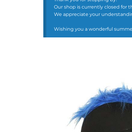
Our shop is currently closed for t
We appreciate your understandin
Wishing you a wonderful summer 