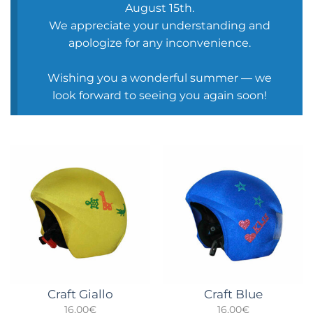
August 15th.
We appreciate your understanding and
apologize for any inconvenience.
Wishing you a wonderful summer — we
look forward to seeing you again soon!
Craft Giallo
Craft Blue
16,00
€
16,00
€