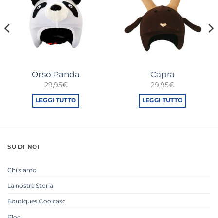
Orso Panda
Capra
29,95
€
29,95
€
LEGGI TUTTO
LEGGI TUTTO
SU DI NOI
Chi siamo
La nostra Storia
Boutiques Coolcasc
Blog