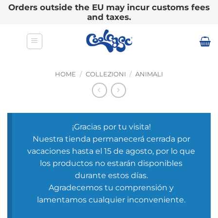
Orders outside the EU may incur customs fees
and taxes.
Salta
ai
contenuti
HOME
/
COLLEZIONI
/
ANIMALI
¡Gracias por tu visita!
Nuestra tienda permanecerá cerrada por
vacaciones hasta el 15 de agosto, por lo que
los productos no estarán disponibles
durante estos días.
Agradecemos tu comprensión y
lamentamos cualquier inconveniente.