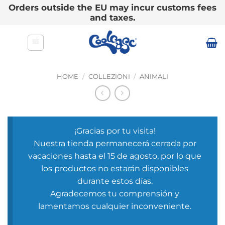
Orders outside the EU may incur customs fees
and taxes.
Salta
ai
contenuti
HOME
/
COLLEZIONI
/
ANIMALI
¡Gracias por tu visita!
Nuestra tienda permanecerá cerrada por
vacaciones hasta el 15 de agosto, por lo que
los productos no estarán disponibles
durante estos días.
Agradecemos tu comprensión y
lamentamos cualquier inconveniente.