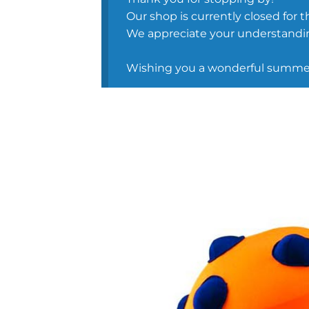
Our shop is currently closed for t
We appreciate your understandin
Wishing you a wonderful summer 