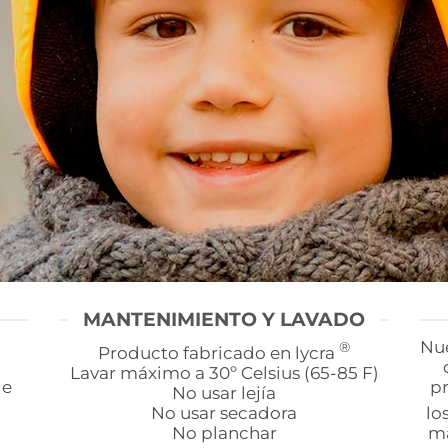
MANTENIMIENTO Y LAVADO
Nue
®
Producto fabricado en lycra
Lavar máximo a 30º Celsius (65-85 F)
 e
pr
No usar lejía
No usar secadora
lo
No planchar
ma