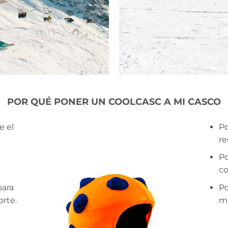
POR QUÉ PONER UN COOLCASC A MI CASCO
e el
Po
re
Po
co
para
Po
orte.
má