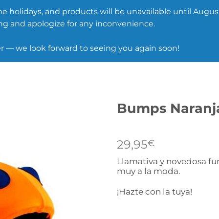
he holidays, and products will be unavailable until August
g and apologize for any inconvenience.
— we look forward to seeing you again soon!
Bumps Naranj
29,95
€
Llamativa y novedosa fu
muy a la moda.
¡Hazte con la tuya!