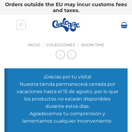
Orders outside the EU may incur customs fees
and taxes.
Saltar
al
contenido
INICIO
/
COLECCIONES
/
SHOW TIME
¡Gracias por tu visita!
Nuestra tienda permanecerá cerrada por
vacaciones hasta el 15 de agosto, por lo que
los productos no estarán disponibles
durante estos días.
Agradecemos tu comprensión y
lamentamos cualquier inconveniente.