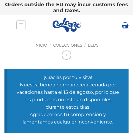
Orders outside the EU may incur customs fees
and taxes.
Saltar
al
contenido
INICIO
/
COLECCIONES
/
LEDS
¡Gracias por tu visita!
Nuestra tienda permanecerá cerrada por
vacaciones hasta el 15 de agosto, por lo que
los productos no estarán disponibles
durante estos días.
Agradecemos tu comprensión y
lamentamos cualquier inconveniente.