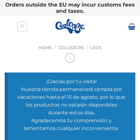
Orders outside the EU may incur customs fees
and taxes.
Salta
ai
contenuti
HOME
/
COLLEZIONI
/
LEDS
¡Gracias por tu visita!
Nuestra tienda permanecerá cerrada por
vacaciones hasta el 15 de agosto, por lo que
los productos no estarán disponibles
durante estos días.
Agradecemos tu comprensión y
lamentamos cualquier inconveniente.