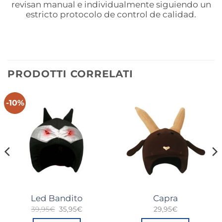
revisan manual e individualmente siguiendo un
estricto protocolo de control de calidad.
PRODOTTI CORRELATI
-10%
Led Bandito
Capra
Il
Il
39,95
€
35,95
€
29,95
€
prezzo
prezzo