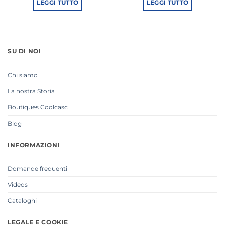
originale
attuale
LEGGI TUTTO
LEGGI TUTTO
era:
è:
39,95€.
35,95€.
SU DI NOI
Chi siamo
La nostra Storia
Boutiques Coolcasc
Blog
INFORMAZIONI
Domande frequenti
Videos
Cataloghi
LEGALE E COOKIE